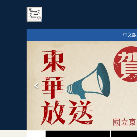
跳
到
主
要
內
中文版
容
區