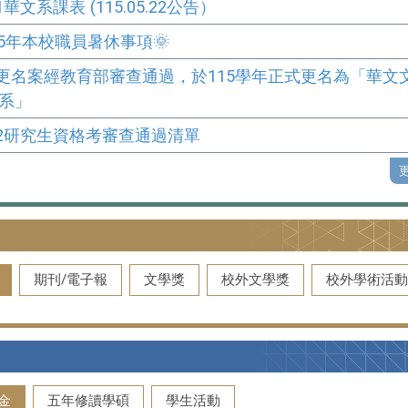
-1華文系課表 (115.05.22公告）
115年本校職員暑休事項🌞
更名案經教育部審查通過，於115學年正式更名為「華文
學系」
4-2研究生資格考審查通過清單
更
期刊/電子報
文學獎
校外文學獎
校外學術活
金
五年修讀學碩
學生活動